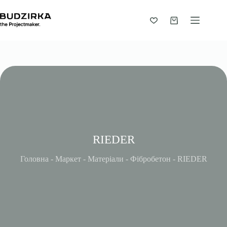
Перейти
до
вмісту
Кошик
RIEDER
Головна
-
Маркет
-
Матеріали
-
Фібробетон
-
RIEDER