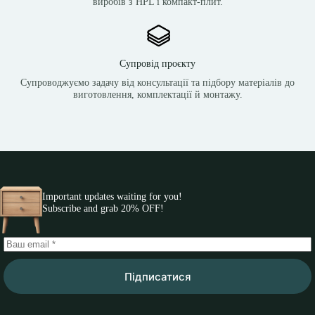
виробів з HPL і компакт-плит.
Супровід проєкту
Супроводжуємо задачу від консультації та підбору матеріалів до
виготовлення, комплектації й монтажу.
Important updates waiting for you!
Subscribe and grab 20% OFF!
Підписатися