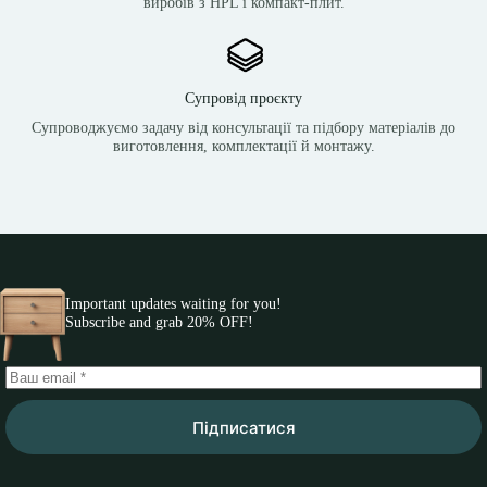
виробів з HPL і компакт-плит.
Супровід проєкту
Супроводжуємо задачу від консультації та підбору матеріалів до
виготовлення, комплектації й монтажу.
Important updates waiting for you!
Subscribe and grab 20% OFF!
Підписатися