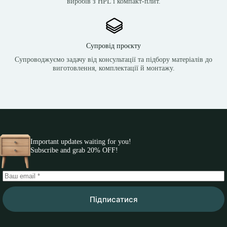
виробів з HPL і компакт-плит.
Супровід проєкту
Супроводжуємо задачу від консультації та підбору матеріалів до
виготовлення, комплектації й монтажу.
Important updates waiting for you!
Subscribe and grab 20% OFF!
Підписатися