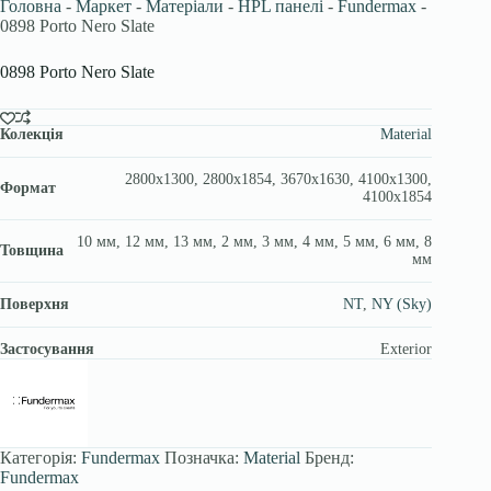
Головна
-
Маркет
-
Матеріали
-
HPL панелі
-
Fundermax
-
0898 Porto Nero Slate
0898 Porto Nero Slate
Колекція
Material
2800х1300, 2800х1854, 3670x1630, 4100х1300,
Формат
4100х1854
10 мм, 12 мм, 13 мм, 2 мм, 3 мм, 4 мм, 5 мм, 6 мм, 8
Товщина
мм
Поверхня
NT
,
NY (Sky)
Застосування
Exterior
Категорія:
Fundermax
Позначка:
Material
Бренд:
Fundermax