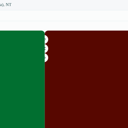
a)
,
NT