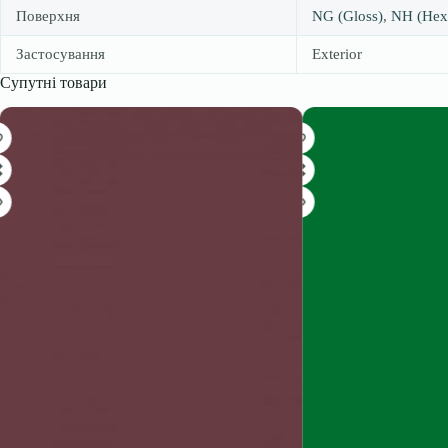
Поверхня
NG (Gloss)
,
NH (Hex
Застосування
Exterior
Супутні товари