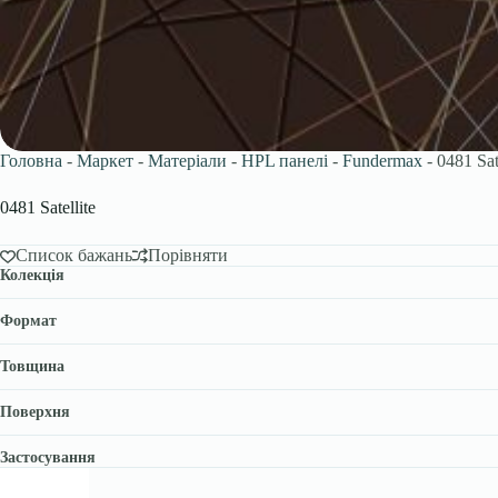
Головна
-
Маркет
-
Матеріали
-
HPL панелі
-
Fundermax
-
0481 Sat
0481 Satellite
Список бажань
Порівняти
Колекція
Формат
Товщина
Поверхня
Застосування