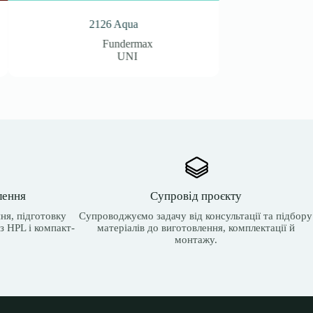
0864 Mustard
x
Fundermax
UNI
лення
Супровід проєкту
ня, підготовку
Супроводжуємо задачу від консультації та підбору
з HPL і компакт-
матеріалів до виготовлення, комплектації й
монтажу.