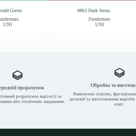
0863 Dark Siena
2126 Aqua
Fundermax
Funderma
UNI
UNI
Обробка та виготов
ередній прорахунок
Виконуємо порізку, фрезеруван
товний розрахунок вартості за
деталей та виготовлення виробів 
ннями або технічним завданням.
плит.