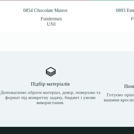
ve
0893 Emerald Green
Fundermax
UNI
Підбір матеріалів
Поп
Допомагаємо обрати матеріал, декор, поверхню та
Готуємо орієн
формат під конкретну задачу, бюджет і умови
вашими кресле
використання.