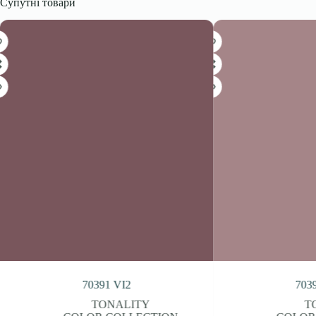
Супутні товари
70390 VI1
70
TONALITY