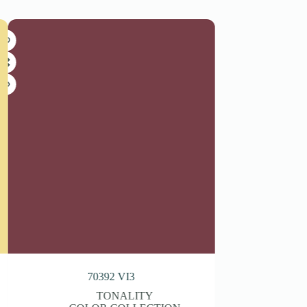
70381 GR2
TONALITY