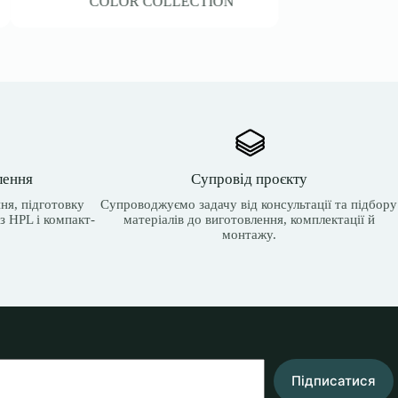
COLOR COLLECTION
лення
Супровід проєкту
ня, підготовку
Супроводжуємо задачу від консультації та підбору
з HPL і компакт-
матеріалів до виготовлення, комплектації й
монтажу.
Підписатися