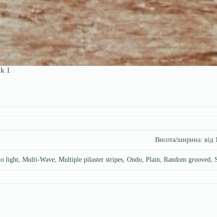
k 1
Висота/ширина: від 
o light
,
Multi-Wave
,
Multiple pilaster stripes
,
Ondo
,
Plain
,
Random grooved
,
S