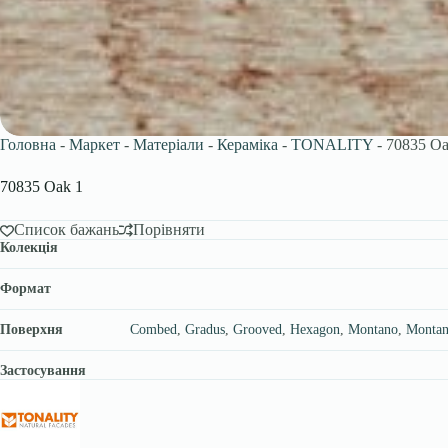
Головна
-
Маркет
-
Матеріали
-
Кераміка
-
TONALITY
-
70835 Oa
70835 Oak 1
Список бажань
Порівняти
Колекція
Формат
Поверхня
Combed
,
Gradus
,
Grooved
,
Hexagon
,
Montano
,
Montan
Застосування