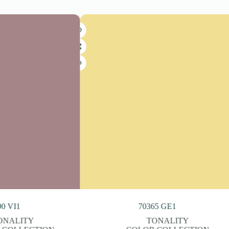
365 GE1
70392 VI3
TONALITY
TONALITY