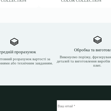
R COLLECTION
COLOR COLLECTION
Обробка та виготов
ередній прорахунок
Виконуємо порізку, фрезеруван
товний розрахунок вартості за
деталей та виготовлення виробів 
ннями або технічним завданням.
плит.