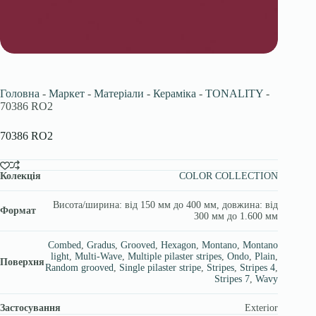
Головна
-
Маркет
-
Матеріали
-
Кераміка
-
TONALITY
-
70386 RO2
70386 RO2
Колекція
COLOR COLLECTION
Висота/ширина: від 150 мм до 400 мм, довжина: від
Формат
300 мм до 1.600 мм
Combed
,
Gradus
,
Grooved
,
Hexagon
,
Montano
,
Montano
light
,
Multi-Wave
,
Multiple pilaster stripes
,
Ondo
,
Plain
,
Поверхня
Random grooved
,
Single pilaster stripe
,
Stripes
,
Stripes 4
,
Stripes 7
,
Wavy
Застосування
Exterior