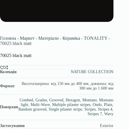
Головна
-
Маркет
-
Матеріали
-
Кераміка
-
TONALITY
-
70025 black matt
70025 black matt
Колекція
NATURE COLLECTION
Висота/ширина: від 150 мм до 400 мм, довжина: від
Формат
300 мм до 1.600 мм
Combed
,
Gradus
,
Grooved
,
Hexagon
,
Montano
,
Montano
light
,
Multi-Wave
,
Multiple pilaster stripes
,
Ondo
,
Plain
,
Поверхня
Random grooved
,
Single pilaster stripe
,
Stripes
,
Stripes 4
,
Stripes 7
,
Wavy
Застосування
Exterior