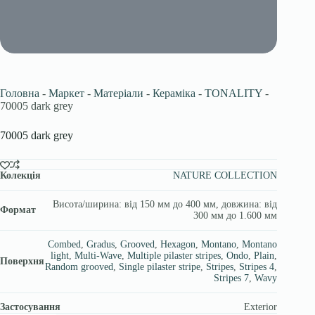
Головна
-
Маркет
-
Матеріали
-
Кераміка
-
TONALITY
-
70005 dark grey
70005 dark grey
Колекція
NATURE COLLECTION
Висота/ширина: від 150 мм до 400 мм, довжина: від
Формат
300 мм до 1.600 мм
Combed
,
Gradus
,
Grooved
,
Hexagon
,
Montano
,
Montano
light
,
Multi-Wave
,
Multiple pilaster stripes
,
Ondo
,
Plain
,
Поверхня
Random grooved
,
Single pilaster stripe
,
Stripes
,
Stripes 4
,
Stripes 7
,
Wavy
Застосування
Exterior