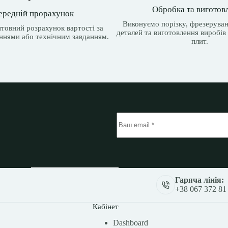
Обробка та виготов
ередній прорахунок
Виконуємо порізку, фрезеруван
товний розрахунок вартості за
деталей та виготовлення виробів 
ннями або технічним завданням.
плит.
Гаряча лінія:
+38 067 372 81
Кабінет
Dashboard