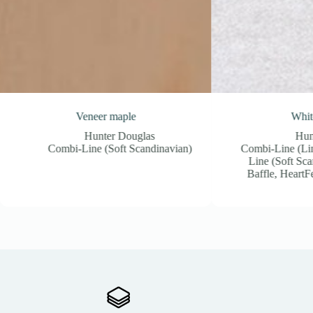
e
White 7593
uglas
Hunter Douglas
Scandinavian)
Combi-Line (Linear Minimalist)
,
Combi-
Line (Soft Scandinavian)
,
HeartFelt®
Baffle
,
HeartFelt® Linear
,
HeartFelt®
Origami