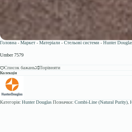
Головна
-
Маркет
-
Матеріали
-
Стельові системи
-
Hunter Dougla
Umber 7579
Список бажань
Порівняти
Колекція
Категорія:
Hunter Douglas
Позначки:
Combi-Line (Natural Purity)
,
H