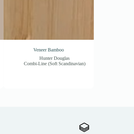
mboo
Light Brown 7576
Douglas
Hunter Douglas
t Scandinavian)
HeartFelt® Linear