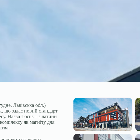
дне, Львівська обл.)
, що задає новий стандарт
су. Назва Locus – з латини
 комплексу як магніту для
цтва.
поєднуються зручна