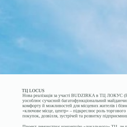
ТЦ LOCUS
Нова реалізація за участі BUDZIRKA в ТЦ ЛОКУС (Ру
уособлює сучасний багатофункціональний майданчик
комфорту й можливостей для місцевих жителів і бізне
«ключове місце, центр» – підкреслює роль торгового
покупок, дозвілля, зустрічей та розвитку підприємни
Проект демонструє концепцію «локального» ТЦ, де 