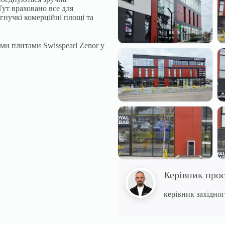
 Тут враховано все для
гнучкі комерційні площі та
и плитами Swisspearl Zenor у
Керівник про
керівник західног