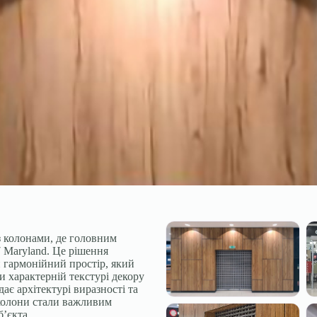
з колонами, де головним
7 Maryland. Це рішення
и гармонійний простір, який
и характерній текстурі декору
ає архітектурі виразності та
 колони стали важливим
’єкта.