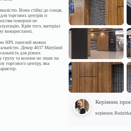
валістю. Вони стійкі до сонця,
для торгових центрів із
востям поверхні не
плуатацію. Крім того, матеріал
му використанні.
гою HPL панелей можна
нальністю. Декор 4037 Maryland
рсальність для різних
у групу та колони не лише на
зу торгового центру, яка
арактер.
Керівник про
керівник Budzirka