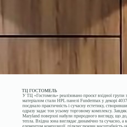
ТЦ ГОСТОМЕЛЬ
У ТЦ «Гостомель» реалізовано проєкт вхідної групи 
матеріалом стали HPL панелі Fundermax у декорі 403
поєднало практичність і сучасну естетику, створивш
одразу задає тон усьому торговому комплексу. Завдяк
Maryland поверхні набули природного вигляду, що дод
тепла. Вхідна зона виглядає динамічно та сучасно, а
елементом композиції, підкреслюючи масштабність об