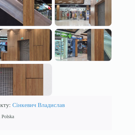
єкту:
Сінкевич Владислав
 Polska