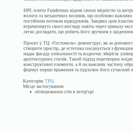
HPL плити Fundermax відомі своєю міцністю та витри
вологи та механічних впливів, що особливо важливо 
постійним потоком відвідувачів. Завдяки цим власти
втрачатимуть свого вигляду навіть через тривалу екс
легко доглядати, що робить його зручним у щоденно
Проєкт у ТЦ «Гостомель» демонструє, як за допомо
створити простір, де естетика поєднується з функціо
надає фасаду унікальності та водночас зберігає уніве
архітектурних стилів. Такий підхід перетворює вхідн
конструктивні елементи, а й на важливу частину обра
формує перше враження та підсилює його сучасний х
Категорія:
ТРЦ
Місце застосування:
облицювання стін в інтер'єрі