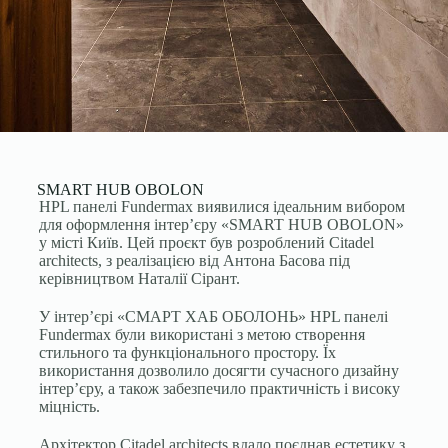
SMART HUB OBOLON
HPL панелі Fundermax виявилися ідеальним вибором
для оформлення інтер’єру «SMART HUB OBOLON»
у місті Київ. Цей проєкт був розроблений Citadel
architects, з реалізацією від Антона Басова під
керівництвом Наталії Сірант.
У інтер’єрі «СМАРТ ХАБ ОБОЛОНЬ» HPL панелі
Fundermax були використані з метою створення
стильного та функціонального простору. Їх
використання дозволило досягти сучасного дизайну
інтер’єру, а також забезпечило практичність і високу
міцність.
Архітектор Citadel architects вдало поєднав естетику з