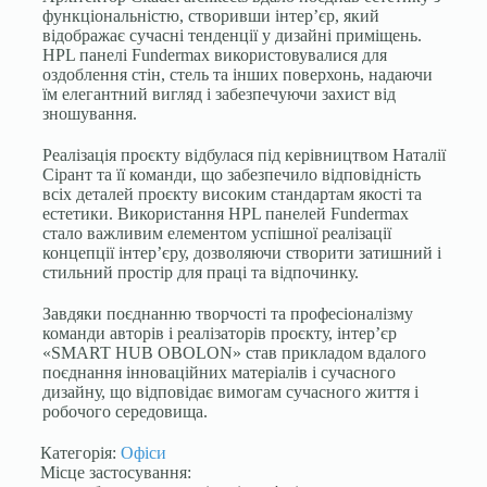
функціональністю, створивши інтер’єр, який
відображає сучасні тенденції у дизайні приміщень.
HPL панелі Fundermax використовувалися для
оздоблення стін, стель та інших поверхонь, надаючи
їм елегантний вигляд і забезпечуючи захист від
зношування.
Реалізація проєкту відбулася під керівництвом Наталії
Сірант та її команди, що забезпечило відповідність
всіх деталей проєкту високим стандартам якості та
естетики. Використання HPL панелей Fundermax
стало важливим елементом успішної реалізації
концепції інтер’єру, дозволяючи створити затишний і
стильний простір для праці та відпочинку.
Завдяки поєднанню творчості та професіоналізму
команди авторів і реалізаторів проєкту, інтер’єр
«SMART HUB OBOLON» став прикладом вдалого
поєднання інноваційних матеріалів і сучасного
дизайну, що відповідає вимогам сучасного життя і
робочого середовища.
Категорія:
Офіси
Місце застосування: