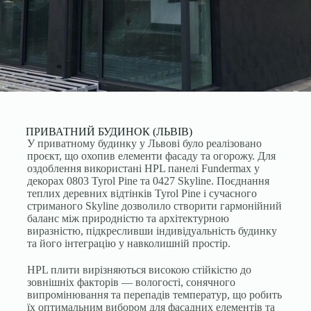
ПРИВАТНИЙ БУДИНОК (ЛЬВІВ)
У приватному будинку у Львові було реалізовано
проєкт, що охопив елементи фасаду та огорожу. Для
оздоблення використані HPL панелі Fundermax у
декорах 0803 Tyrol Pine та 0427 Skyline. Поєднання
теплих деревних відтінків Tyrol Pine і сучасного
стриманого Skyline дозволило створити гармонійний
баланс між природністю та архітектурною
виразністю, підкресливши індивідуальність будинку
та його інтеграцію у навколишній простір.
HPL плити вирізняються високою стійкістю до
зовнішніх факторів — вологості, сонячного
випромінювання та перепадів температур, що робить
їх оптимальним вибором для фасадних елементів та