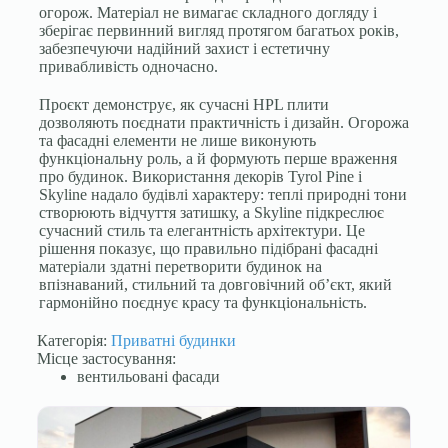
огорож. Матеріал не вимагає складного догляду і
зберігає первинний вигляд протягом багатьох років,
забезпечуючи надійний захист і естетичну
привабливість одночасно.
Проєкт демонструє, як сучасні HPL плити
дозволяють поєднати практичність і дизайн. Огорожа
та фасадні елементи не лише виконують
функціональну роль, а й формують перше враження
про будинок. Використання декорів Tyrol Pine і
Skyline надало будівлі характеру: теплі природні тони
створюють відчуття затишку, а Skyline підкреслює
сучасний стиль та елегантність архітектури. Це
рішення показує, що правильно підібрані фасадні
матеріали здатні перетворити будинок на
впізнаваний, стильний та довговічний об’єкт, який
гармонійно поєднує красу та функціональність.
Категорія:
Приватні будинки
Місце застосування:
вентильовані фасади