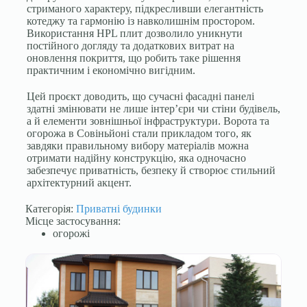
стриманого характеру, підкресливши елегантність
котеджу та гармонію із навколишнім простором.
Використання HPL плит дозволило уникнути
постійного догляду та додаткових витрат на
оновлення покриття, що робить таке рішення
практичним і економічно вигідним.
Цей проєкт доводить, що сучасні фасадні панелі
здатні змінювати не лише інтер’єри чи стіни будівель,
а й елементи зовнішньої інфраструктури. Ворота та
огорожа в Совіньйоні стали прикладом того, як
завдяки правильному вибору матеріалів можна
отримати надійну конструкцію, яка одночасно
забезпечує приватність, безпеку й створює стильний
архітектурний акцент.
Категорія:
Приватні будинки
Місце застосування:
огорожі