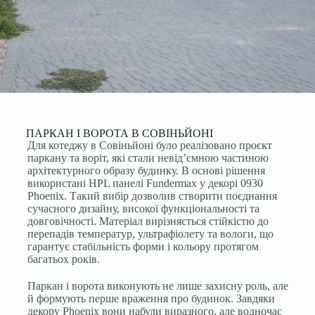
ПАРКАН І ВОРОТА В СОВІНЬЙОНІ
Для котеджу в Совіньйоні було реалізовано проєкт
паркану та воріт, які стали невід’ємною частиною
архітектурного образу будинку. В основі рішення
використані HPL панелі Fundermax у декорі 0930
Phoenix. Такий вибір дозволив створити поєднання
сучасного дизайну, високої функціональності та
довговічності. Матеріал вирізняється стійкістю до
перепадів температур, ультрафіолету та вологи, що
гарантує стабільність форми і кольору протягом
багатьох років.
Паркан і ворота виконують не лише захисну роль, але
й формують перше враження про будинок. Завдяки
декору Phoenix вони набули виразного, але водночас