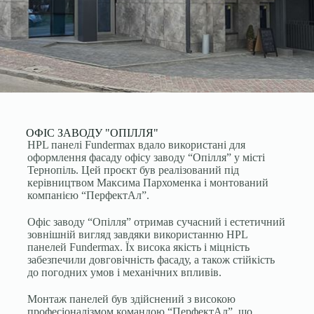
ОФІС ЗАВОДУ "ОПІЛЛЯ"
HPL панелі Fundermax вдало використані для
оформлення фасаду офісу заводу “Опілля” у місті
Тернопіль. Цей проєкт був реалізований під
керівництвом Максима Пархоменка і монтований
компанією “ПерфектАл”.
Офіс заводу “Опілля” отримав сучасний і естетичний
зовнішній вигляд завдяки використанню HPL
панелей Fundermax. Їх висока якість і міцність
забезпечили довговічність фасаду, а також стійкість
до погодних умов і механічних впливів.
Монтаж панелей був здійснений з високою
професіоналізмом командою “ПерфектАл”, що