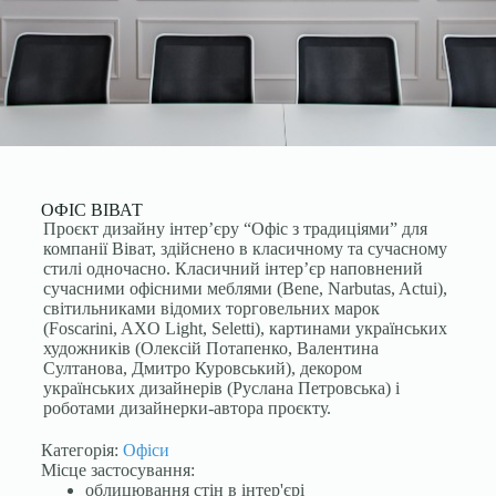
OФІС ВІВАТ
Проєкт дизайну інтер’єру “Офіс з традиціями” для
компанії Віват, здійснено в класичному та сучасному
стилі одночасно. Класичний інтер’єр наповнений
сучасними офісними меблями (Bene, Narbutas, Actui),
світильниками відомих торговельних марок
(Foscarini, AXO Light, Seletti), картинами українських
художників (Олексій Потапенко, Валентина
Султанова, Дмитро Куровський), декором
українських дизайнерів (Руслана Петровська) і
роботами дизайнерки-автора проєкту.
Категорія:
Офіси
Місце застосування:
облицювання стін в інтер'єрі