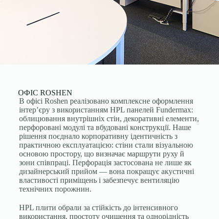
ОФІС ROSHEN
В офісі Roshen реалізовано комплексне оформлення
інтер’єру з використанням HPL панелей Fundermax:
облицювання внутрішніх стін, декоративні елементи,
перфоровані модулі та вбудовані конструкції. Наше
рішення поєднало корпоративну ідентичність з
практичною експлуатацією: стіни стали візуальною
основою простору, що визначає маршрути руху й
зони співпраці. Перфорація застосована не лише як
дизайнерський прийом — вона покращує акустичні
властивості приміщень і забезпечує вентиляцію
технічних порожнин.
HPL плити обрали за стійкість до інтенсивного
використання, простоту очищення та однорідність