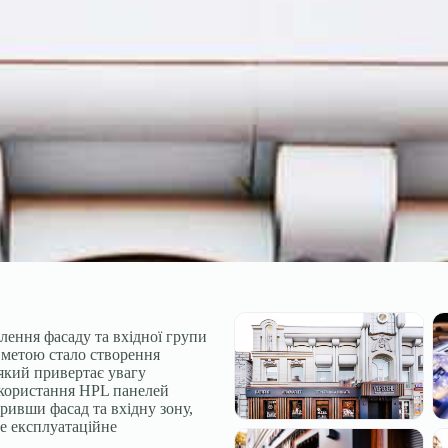
ення фасаду та вхідної групи
метою стало створення
 який привертає увагу
икористання HPL панелей
оривши фасад та вхідну зону,
е експлуатаційне