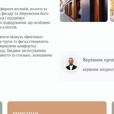
сферних впливів, вологи та
 фасаду та збереження його
ся і підтримує
го відвідування, що особливо
 клієнтів.
ементи можуть ефективно
на група та фасад створюють
 формуючи комфортну
нду. Завдяки застосуванню
глянуто та стильно, залишаючи
Керівник про
керівник західног