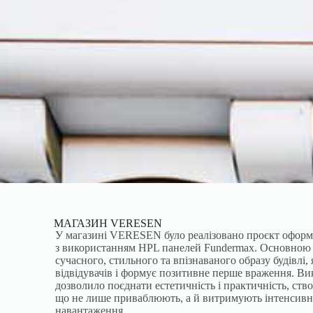
МАГАЗИН VERESEN
У магазині VERESEN було реалізовано проєкт оформл
з використанням HPL панелей Fundermax. Основною 
сучасного, стильного та впізнаваного образу будівлі,
відвідувачів і формує позитивне перше враження. В
дозволило поєднати естетичність і практичність, ств
що не лише приваблюють, а й витримують інтенсивн
навантаження.