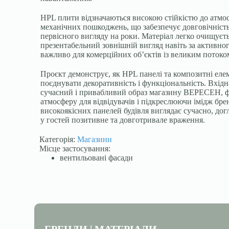
HPL плити відзначаються високою стійкістю до атмо
механічних пошкоджень, що забезпечує довговічність
первісного вигляду на роки. Матеріал легко очищуєть
презентабельний зовнішній вигляд навіть за активно
важливо для комерційних об’єктів із великим потоком
Проєкт демонструє, як HPL панелі та композитні ел
поєднувати декоративність і функціональність. Вхід
сучасний і привабливий образ магазину ВЕРЕСЕН,
атмосферу для відвідувачів і підкреслюючи імідж бре
високоякісних панелей будівля виглядає сучасно, до
у гостей позитивне та довготривале враження.
Категорія:
Магазини
Місце застосування:
вентильовані фасади