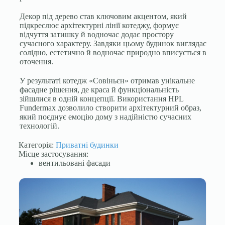
Декор під дерево став ключовим акцентом, який
підкреслює архітектурні лінії котеджу, формує
відчуття затишку й водночас додає простору
сучасного характеру. Завдяки цьому будинок виглядає
солідно, естетично й водночас природно вписується в
оточення.
У результаті котедж «Совіньєн» отримав унікальне
фасадне рішення, де краса й функціональність
зійшлися в одній концепції. Використання HPL
Fundermax дозволило створити архітектурний образ,
який поєднує емоцію дому з надійністю сучасних
технологій.
Категорія:
Приватні будинки
Місце застосування:
вентильовані фасади