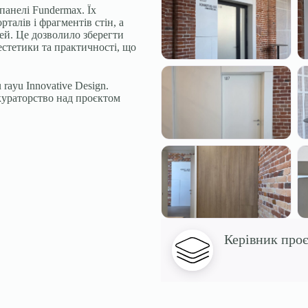
анелі Fundermax. Їх
талів і фрагментів стін, а
ей. Це дозволило зберегти
естетики та практичності, що
rayu Innovative Design.
кураторство над проєктом
Керівник про