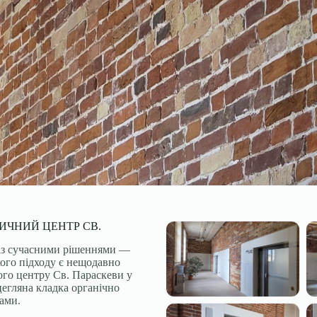
ИЧНИЙ ЦЕНТР СВ.
із сучасними рішеннями —
кого підходу є нещодавно
го центру Св. Параскеви у
 цегляна кладка органічно
ами.