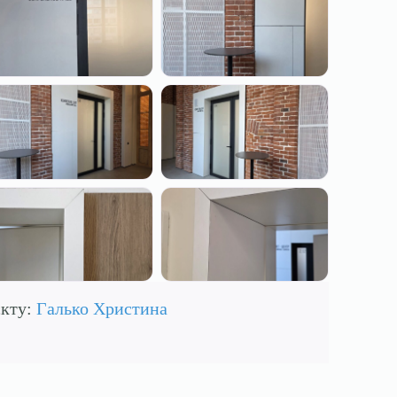
єкту:
Галько Христина