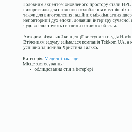
Головним акцентом оновленого простору стали HPL п
використали для стильного оздоблення внутрішніх пор
також для виготовлення надійних міжкімнатних двер
неповторний дух епохи, додавши інтер’єру сучасної 
чудово ілюструють світлини готового об’єкта.
Автором візуальної концепції виступила студія Hochu 
Втіленням задуму займалася компанія Tekkom UA, а 
успішно здійснила Христина Галько.
Категорія:
Медичні заклади
Місце застосування:
облицювання стін в інтер'єрі