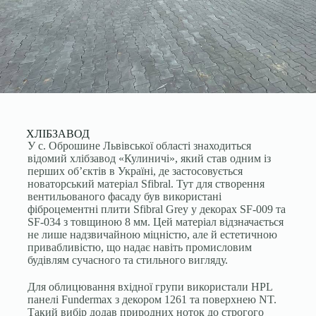
ХЛІБЗАВОД
У с. Оброшине Львівської області знаходиться
відомий хлібзавод «Кулиничі», який став одним із
перших об’єктів в Україні, де застосовується
новаторський матеріал Sfibral. Тут для створення
вентильованого фасаду був використані
фіброцементні плити Sfibral Grey у декорах SF-009 та
SF-034 з товщиною 8 мм. Цей матеріал відзначається
не лише надзвичайною міцністю, але й естетичною
привабливістю, що надає навіть промисловим
будівлям сучасного та стильного вигляду.
Для облицювання вхідної групи використали HPL
панелі Fundermax з декором 1261 та поверхнею NT.
Такий вибір додав природних ноток до строгого