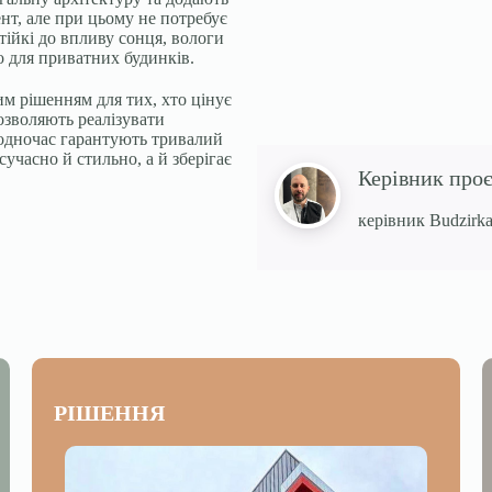
нт, але при цьому не потребує
тійкі до впливу сонця, вологи
о для приватних будинків.
м рішенням для тих, хто цінує
озволяють реалізувати
 водночас гарантують тривалий
сучасно й стильно, а й зберігає
Керівник про
керівник Budzirka
РІШЕННЯ