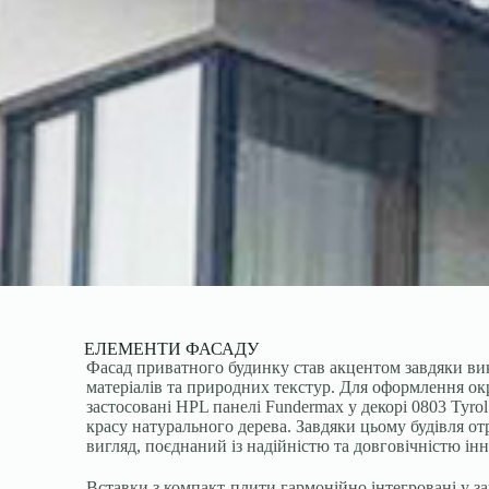
ЕЛЕМЕНТИ ФАСАДУ
Фасад приватного будинку став акцентом завдяки в
матеріалів та природних текстур. Для оформлення ок
застосовані HPL панелі Fundermax у декорі 0803 Tyrol
красу натурального дерева. Завдяки цьому будівля о
вигляд, поєднаний із надійністю та довговічністю ін
Вставки з компакт-плити гармонійно інтегровані у за