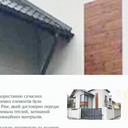
икористанню сучасних
ремих елементів були
 Pine, який достовірно передає
тримала теплий, затишний
новаційних матеріалів.
гальну архітектуру та додають