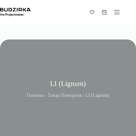
Перейти
до
вмісту
Кошик
LI (Lignum)
Головна
-
Товар Поверхня
-
LI (Lignum)