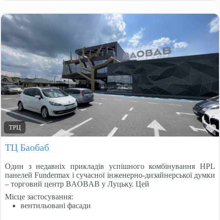
ТРЦ
ТЦ Баобаб
Один з недавніх прикладів успішного комбінування HPL
панелей Fundermax і cучасної інженерно-дизайнерської думки
– торговий центр BAOBAB у Луцьку. Цей
Місце застосування:
вентильовані фасади