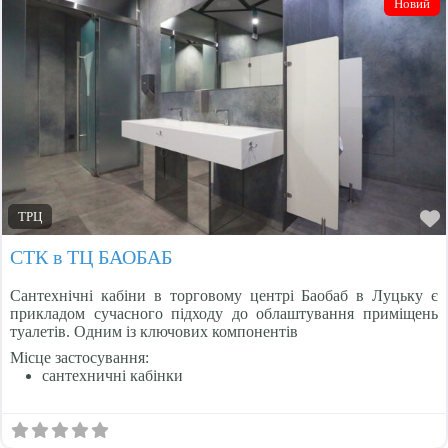
Новий
Навчальні заклади
Офіси
Приватні будинки
Розважальні комплекси
Спортивні комплекси
ТРЦ
ТРЦ
СТК в ТЦ БАОБАБ
Сантехнічні кабіни в торговому центрі Баобаб в Луцьку є
прикладом сучасного підходу до облаштування приміщень
туалетів. Одним із ключових компонентів
Місце застосування:
сантехничні кабінки