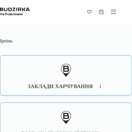
Перейти
до
вмісту
Кошик
Ірпінь
ЗАКЛАДИ ХАРЧУВАННЯ
1