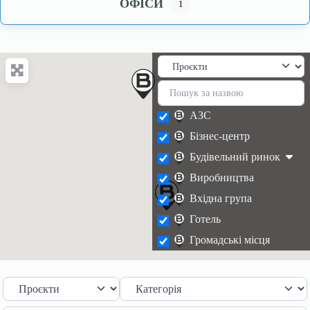
ОФІСИ
1
АЗС
Бізнес-центр
Будівельний ринок
Виробництва
Вхідна група
Готель
Громадські місця
Житлові комплекси
Заклади харчування
Виберіть тип пошуку
Категорія
Зупинки транспорту