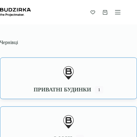
Перейти
до
вмісту
Кошик
Чернівці
ПРИВАТНІ БУДИНКИ
1